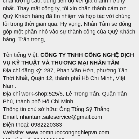
chất lượng cao, đúng tiến độ với giá thành hợp lý
nhất. Thay mặt công ty, tôi xin chân thành cảm ơn
Quý Khách hàng đã tín nhiệm và hợp tác với chúng
tôi trong thời gian qua. Hy vọng, Nhân Tâm sẽ đóng
góp một phần nhỏ vào sự thành công của Quý Khách
hàng. Trân trọng,
Tên tiếng Việt:
CÔNG TY TNHH CÔNG NGHỆ DỊCH
VỤ KỸ THUẬT VÀ THƯƠNG MẠI NHÂN TÂM
Địa chỉ đăng ký: 287, Phan Văn Hớn, phường Tân
Thới Nhất, Quận 12, thành phố Hồ Chí Minh, Việt
Nam.
Địa chỉ work-shop:525/5, Lê Trọng Tấn, Quận Tân
Phú, thành phố Hồ Chí Minh
Thông tin chủ sở hữu: Ông Tống Sỹ Thắng
Email:
nhantam.saleservice@gmail.com
Điện thoại: 0982220383
Website:
www.bomnuoccongnghiepvn.com