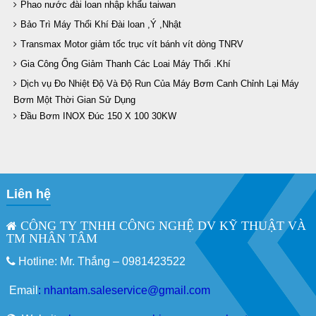
Phao nước đài loan nhập khẩu taiwan
Bảo Trì Máy Thổi Khí Đài loan ,Ý ,Nhật
Transmax Motor giảm tốc trục vít bánh vít dòng TNRV
Gia Công Ống Giảm Thanh Các Loai Máy Thổi .Khí
Dịch vụ Đo Nhiệt Độ Và Độ Run Của Máy Bơm Canh Chỉnh Lại Máy
Bơm Một Thời Gian Sử Dụng
Đầu Bơm INOX Đúc 150 X 100 30KW
Liên hệ
CÔNG TY TNHH CÔNG NGHỆ DV KỸ THUẬT VÀ
TM NHÂN TÂM
Hotline: Mr. Thắng –
0981423522
Email
:
nhantam.saleservice@gmail.com