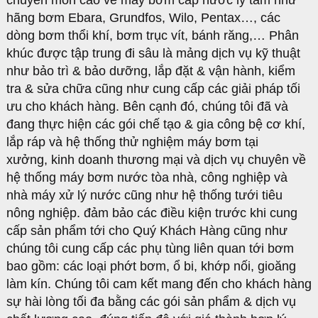
chuyên môn cao về máy bơm cấp nước ly tâm như
hãng bơm Ebara, Grundfos, Wilo, Pentax…, các
dòng bơm thổi khí, bơm trục vít, bánh răng,… Phân
khúc được tập trung đi sâu là mảng dịch vụ kỹ thuật
như bảo trì & bảo dưỡng, lắp đặt & vận hành, kiểm
tra & sửa chữa cũng như cung cấp các giải pháp tối
ưu cho khách hàng. Bên cạnh đó, chúng tôi đã và
đang thực hiện các gói chế tạo & gia công bệ cơ khí,
lắp ráp và hệ thống thử nghiệm máy bơm tại
xưởng, kinh doanh thương mại và dịch vụ chuyên về
hệ thống máy bơm nước tòa nhà, công nghiệp và
nhà máy xử lý nước cũng như hệ thống tưới tiêu
nông nghiệp. đảm bảo các điều kiện trước khi cung
cấp sản phẩm tới cho Quý Khách Hàng cũng như
chúng tôi cung cấp các phụ tùng liên quan tới bơm
bao gồm: các loại phớt bơm, ổ bi, khớp nối, gioăng
làm kín. Chúng tôi cam kết mang đến cho khách hàng
sự hài lòng tối đa bằng các gói sản phẩm & dịch vụ