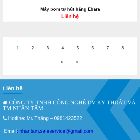
Máy bơm tự hút hãng Ebara
Liên hệ
1
2
3
4
5
6
7
8
>
>|
Liên hệ
CÔNG TY TNHH CÔNG NGHỆ DV KỸ THUẬT VÀ
TM NHÂN TÂM
Hotline: Mr. Thắng –
0981423522
Email
:
nhantam.saleservice@gmail.com