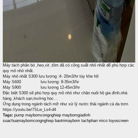
Máy tách phân bò ,heo,vịt ,tôm đã có công suất nhỏ nhất để phù hợp các
quy mô nhỏ nhất.
Máy nhỏ nhất S300 lưu lượng :4- 20m3/hr tùy khe hỡ
Máy S600 lưu lượng: 8-35m3/hr
Máy S900 lưu lượng 12-45m3/hr
Đặc biệt S300 sẽ phù hợp quy mô nhỏ như chăn nuôi hộ gia đình,nhà
hàng ,khách sạn,trường học…
Ứng dụng trong ngành tách mỡ như xử lý nước thải ngành cá da trơn
https://youtu.be/7SLw_Ls4-d4
Tags:
pump
maybomcongnghiep
maybomgiadinh
suachuamaybomcongnghiep
baotrimaybom
tachphan
mico
toyoscreen