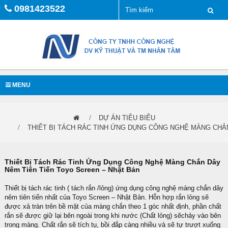
0981423522
MENU
DỰ ÁN TIÊU BIỂU
THIẾT BỊ TÁCH RÁC TINH ỨNG DỤNG CÔNG NGHỆ MÀNG CHẮ
Thiết Bị Tách Rác Tinh Ứng Dụng Công Nghệ Màng Chắn Dây
Nêm Tiên Tiến Toyo Screen – Nhật Bản
Thiết bị tách rác tinh ( tách rắn /lỏng) ứng dụng công nghệ màng chắn dây
nêm tiên tiến nhất của Toyo Screen – Nhật Bản. Hỗn hợp rắn lỏng sẽ
được xả tràn trên bề mặt của màng chắn theo 1 góc nhất định, phần chất
rắn sẽ được giữ lại bên ngoài trong khi nước (Chất lỏng) sẽchảy vào bên
trong màng. Chất rắn sẽ tích tụ, bồi đắp càng nhiều và sẽ tự trượt xuống