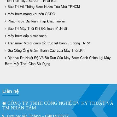
Tiên Tiến Toyo Screen – Nhật Bản
Bảo Trì Hệ Thống Bơm Nước Tòa Nhà TPHCM
Máy bơm màng khí nén GODO
Phao nước đài loan nhập khẩu taiwan
Bảo Trì Máy Thổi Khí Đài loan ,Ý ,Nhật
Máy bơm cấp nước sạch
Transmax Motor giảm tốc trục vít bánh vít dòng TNRV
Gia Công Ống Giảm Thanh Các Loai Máy Thổi .Khí
Dịch vụ Đo Nhiệt Độ Và Độ Run Của Máy Bơm Canh Chỉnh Lại Máy
Bơm Một Thời Gian Sử Dụng
Liên hệ
CÔNG TY TNHH CÔNG NGHỆ DV KỸ THUẬT VÀ
TM NHÂN TÂM
Hotline: Mr. Thắng –
0981423522