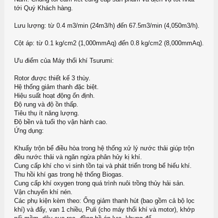
tới Quý Khách hàng.
Lưu lượng: từ 0.4 m3/min (24m3/h) đến 67.5m3/min (4,050m3/h).
Cột áp: từ 0.1 kg/cm2 (1,000mmAq) đến 0.8 kg/cm2 (8,000mmAq).
Ưu điểm của Máy thổi khí Tsurumi:
Rotor được thiết kế 3 thùy.
Hệ thống giảm thanh đặc biệt.
Hiệu suất hoạt động ổn định.
Độ rung và độ ồn thấp.
Tiêu thụ ít năng lượng.
Độ bền và tuổi thọ vận hành cao.
Ứng dụng:
Khuấy trộn bể điều hòa trong hệ thống xử lý nước thải giúp trộn
đều nước thải và ngăn ngừa phân hủy kị khí.
Cung cấp khí cho vi sinh tồn tại và phát triển trong bể hiếu khí.
Thu hồi khí gas trong hệ thống Biogas.
Cung cấp khí oxygen trong quá trình nuôi trồng thủy hải sản.
Vận chuyển khí nén.
Các phụ kiện kèm theo: Ống giảm thanh hút (bao gồm cả bộ lọc
khí) và đẩy, van 1 chiều, Puli (cho máy thổi khí và motor), khớp