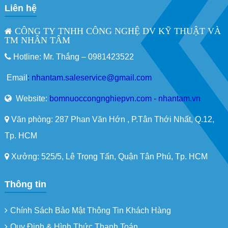
Liên hệ
CÔNG TY TNHH CÔNG NGHỆ DV KỸ THUẬT VÀ
TM NHÂN TÂM
Hotline: Mr. Thắng –
0981423522
Email
:
nhantam.saleservice@gmail.com
Website:
bomnuoccongnghiepvn.com - nhantam.vn
Văn phòng: 287 Phan Văn Hớn , P.Tân Thới Nhất, Q.12,
Tp. HCM
Xưởng: 525/5, Lê Trọng Tấn, Quận Tân Phú, Tp. HCM
Thông tin
Chính Sách Bảo Mật Thông Tin Khách Hàng
Quy Định & Hình Thức Thanh Toán