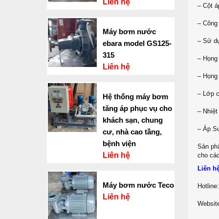
Liên hệ
– Cột á
– Công
Máy bơm nước
– Sử dụ
ebara model GS125-
315
– Họng 
Liên hệ
– Họng 
– Lớp c
Hệ thống máy bơm
tăng áp phục vụ cho
– Nhiệt
khách sạn, chung
– Áp Su
cư, nhà cao tầng,
bệnh viện
Sản phẩ
Liên hệ
cho các
Liên h
Máy bơm nước Teco
Hotline
Liên hệ
Websit