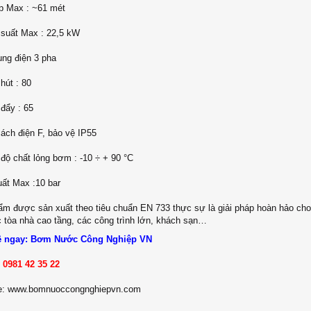
p Max : ~61 mét
 suất Max : 22,5 kW
ng điện 3 pha
hút : 80
đẩy : 65
ách điện F, bảo vệ IP55
 độ chất lỏng bơm : -10 ÷ + 90 °C
ất Max :10 bar
m được sản xuất theo tiêu chuẩn EN 733 thực sự là giải pháp hoàn hảo ch
 tòa nhà cao tầng, các công trình lớn, khách sạn…
ệ ngay: Bơm Nước Công Nghiệp VN
:
0981 42 35 22
e: www.bomnuoccongnghiepvn.com