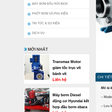
MÁY BƠM ĐẦU RỜI INOX
PHỚT BƠM VÀ PHỤ KIỆN
TIN TỨC & SỰ KIỆN
DỊCH VỤ
MỚI NHẤT
Transmax Motor
giảm tốc trục vít
bánh vít
CHI TIẾ
Liên hệ
Mô tả k
Máy bơm Diesel
– Mode
động cơ Hyundai kết
– Lưu l
hợp đầu bơm ebara