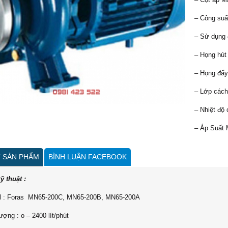
– Công suấ
– Sử dụng 
– Họng hút 
– Họng đẩy
– Lớp cách
– Nhiệt độ 
– Áp Suất 
T SẢN PHẨM
BÌNH LUẬN FACEBOOK
ỹ thuật :
l : Foras MN65-200C, MN65-200B, MN65-200A
ượng : o – 2400 lít/phút