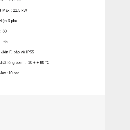
t Max : 22,5 kW
điện 3 pha
: 80
 : 65
 điện F, bảo vệ IP55
chất lỏng bơm : -10 ÷ + 90 °C
Max :10 bar