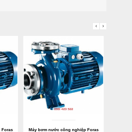
 Foras
Máy bơm nước công nghiệp Foras
Máy bơm