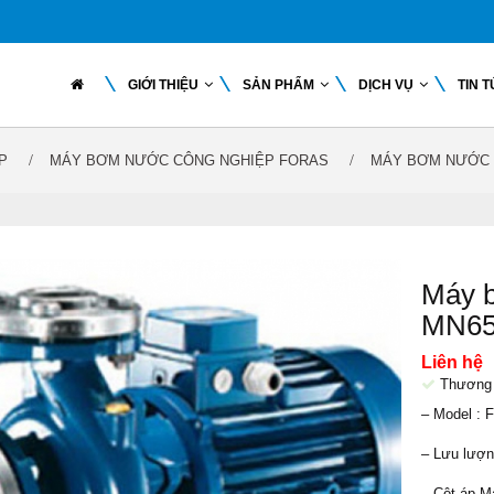
GIỚI THIỆU
SẢN PHẨM
DỊCH VỤ
TIN 
P
MÁY BƠM NƯỚC CÔNG NGHIỆP FORAS
MÁY BƠM NƯỚC 
Máy b
MN65
Liên hệ
Thương 
– Model :
– Lưu lượng
– Cột áp M