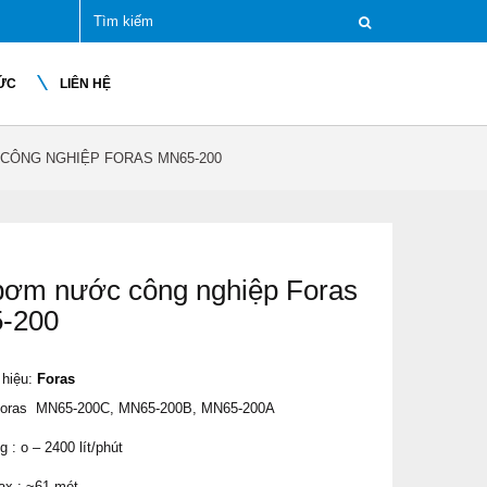
TỨC
LIÊN HỆ
CÔNG NGHIỆP FORAS MN65-200
ơm nước công nghiệp Foras
-200
hiệu:
Foras
 Foras MN65-200C, MN65-200B, MN65-200A
 : o – 2400 lít/phút
ax : ~61 mét