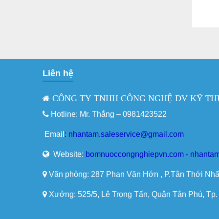
Liên hệ
CÔNG TY TNHH CÔNG NGHỆ DV KỸ TH
Hotline: Mr. Thắng –
0981423522
Email
:
nhantam.saleservice@gmail.com
Website:
bomnuoccongnghiepvn.com - nhantam
Văn phòng: 287 Phan Văn Hớn , P.Tân Thới Nhấ
Xưởng: 525/5, Lê Trọng Tấn, Quận Tân Phú, Tp